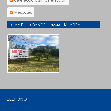
Calefacción: Sin Calefacción
Mascotas
0
AMB
0
BAÑOS
9.940
M² AREA
TELÉFONO